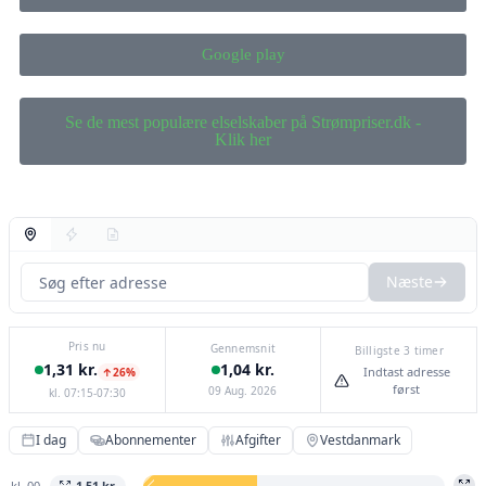
Google play
Se de mest populære elselskaber på Strømpriser.dk -
Klik her