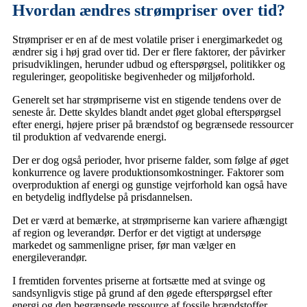
Hvordan ændres strømpriser over tid?
Strømpriser er en af de mest volatile priser i energimarkedet og
ændrer sig i høj grad over tid. Der er flere faktorer, der påvirker
prisudviklingen, herunder udbud og efterspørgsel, politikker og
reguleringer, geopolitiske begivenheder og miljøforhold.
Generelt set har strømpriserne vist en stigende tendens over de
seneste år. Dette skyldes blandt andet øget global efterspørgsel
efter energi, højere priser på brændstof og begrænsede ressourcer
til produktion af vedvarende energi.
Der er dog også perioder, hvor priserne falder, som følge af øget
konkurrence og lavere produktionsomkostninger. Faktorer som
overproduktion af energi og gunstige vejrforhold kan også have
en betydelig indflydelse på prisdannelsen.
Det er værd at bemærke, at strømpriserne kan variere afhængigt
af region og leverandør. Derfor er det vigtigt at undersøge
markedet og sammenligne priser, før man vælger en
energileverandør.
I fremtiden forventes priserne at fortsætte med at svinge og
sandsynligvis stige på grund af den øgede efterspørgsel efter
energi og den begrænsede ressource af fossile brændstoffer.