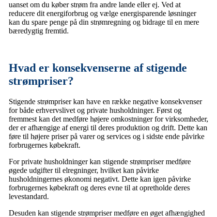
uanset om du køber strøm fra andre lande eller ej. Ved at
reducere dit energiforbrug og vælge energisparende løsninger
kan du spare penge på din strømregning og bidrage til en mere
bæredygtig fremtid.
Hvad er konsekvenserne af stigende
strømpriser?
Stigende strømpriser kan have en række negative konsekvenser
for både erhvervslivet og private husholdninger. Først og
fremmest kan det medføre højere omkostninger for virksomheder,
der er afhængige af energi til deres produktion og drift. Dette kan
føre til højere priser på varer og services og i sidste ende påvirke
forbrugernes købekraft.
For private husholdninger kan stigende strømpriser medføre
øgede udgifter til elregninger, hvilket kan påvirke
husholdningernes økonomi negativt. Dette kan igen påvirke
forbrugernes købekraft og deres evne til at opretholde deres
levestandard.
Desuden kan stigende strømpriser medføre en øget afhængighed