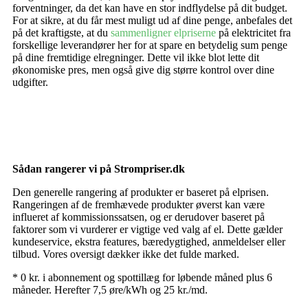
forventninger, da det kan have en stor indflydelse på dit budget.
For at sikre, at du får mest muligt ud af dine penge, anbefales det
på det kraftigste, at du
sammenligner elpriserne
på elektricitet fra
forskellige leverandører her for at spare en betydelig sum penge
på dine fremtidige elregninger. Dette vil ikke blot lette dit
økonomiske pres, men også give dig større kontrol over dine
udgifter.
Sådan rangerer vi på Strompriser.dk
Den generelle rangering af produkter er baseret på elprisen.
Rangeringen af de fremhævede produkter øverst kan være
influeret af kommissionssatsen, og er derudover baseret på
faktorer som vi vurderer er vigtige ved valg af el. Dette gælder
kundeservice, ekstra features, bæredygtighed, anmeldelser eller
tilbud. Vores oversigt dækker ikke det fulde marked.
* 0 kr. i abonnement og spottillæg for løbende måned plus 6
måneder. Herefter 7,5 øre/kWh og 25 kr./md.