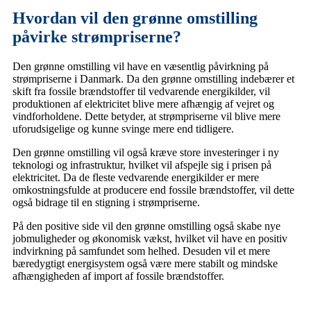
Hvordan vil den grønne omstilling
påvirke strømpriserne?
Den grønne omstilling vil have en væsentlig påvirkning på
strømpriserne i Danmark. Da den grønne omstilling indebærer et
skift fra fossile brændstoffer til vedvarende energikilder, vil
produktionen af elektricitet blive mere afhængig af vejret og
vindforholdene. Dette betyder, at strømpriserne vil blive mere
uforudsigelige og kunne svinge mere end tidligere.
Den grønne omstilling vil også kræve store investeringer i ny
teknologi og infrastruktur, hvilket vil afspejle sig i prisen på
elektricitet. Da de fleste vedvarende energikilder er mere
omkostningsfulde at producere end fossile brændstoffer, vil dette
også bidrage til en stigning i strømpriserne.
På den positive side vil den grønne omstilling også skabe nye
jobmuligheder og økonomisk vækst, hvilket vil have en positiv
indvirkning på samfundet som helhed. Desuden vil et mere
bæredygtigt energisystem også være mere stabilt og mindske
afhængigheden af import af fossile brændstoffer.