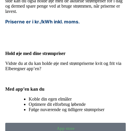
side kan du også holde øje med de aktuelle strømpriser for i dag
og dermed spare penge ved at bruge strømmen, når priserne er
lavest.
Priserne er i kr./kWh inkl. moms.
Hold øje med dine strømpriser
Vidste du at du kan holde øje med strømpriserne kvit og frit via
Elberegner app’en?
Med app’en kan du
Koble din egen elmåler
Optimere dit elforbrug løbende
Følge nuværende og tidligere strømpriser
App store