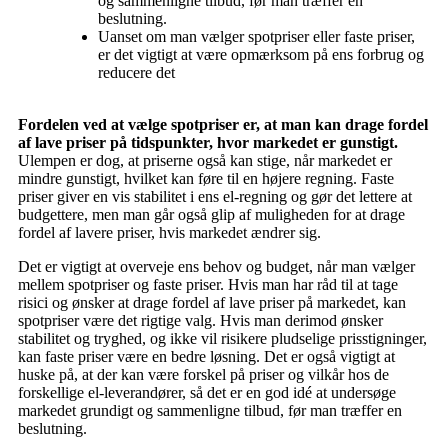
og sammenligne tilbud, før man træffer en
beslutning.
Uanset om man vælger spotpriser eller faste priser,
er det vigtigt at være opmærksom på ens forbrug og
reducere det
Fordelen ved at vælge spotpriser er, at man kan drage fordel
af lave priser på tidspunkter, hvor markedet er gunstigt.
Ulempen er dog, at priserne også kan stige, når markedet er
mindre gunstigt, hvilket kan føre til en højere regning. Faste
priser giver en vis stabilitet i ens el-regning og gør det lettere at
budgettere, men man går også glip af muligheden for at drage
fordel af lavere priser, hvis markedet ændrer sig.
Det er vigtigt at overveje ens behov og budget, når man vælger
mellem spotpriser og faste priser. Hvis man har råd til at tage
risici og ønsker at drage fordel af lave priser på markedet, kan
spotpriser være det rigtige valg. Hvis man derimod ønsker
stabilitet og tryghed, og ikke vil risikere pludselige prisstigninger,
kan faste priser være en bedre løsning. Det er også vigtigt at
huske på, at der kan være forskel på priser og vilkår hos de
forskellige el-leverandører, så det er en god idé at undersøge
markedet grundigt og sammenligne tilbud, før man træffer en
beslutning.