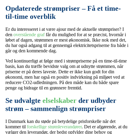
Opdaterede strømpriser – Få et time-
til-time overblik
Er du interesseret i at være ajour med de aktuelle strømpriser? I
den
overstående graf
får du mulighed for at se præcist, hvornår i
løbet af dagen, strømmen er mest økonomisk. Ikke nok med det,
du har også adgang til at gennemgå elektricitetspriserne fra både i
går og den kommende dag.
Ved kontinuerligt at følge med i strømpriserne på en time-til-time
basis, kan du træffe bevidste valg om at udnytte strømmen, når
priserne er på deres laveste. Dette er ikke kun godt for din
økonomi, men har også en positiv indvirkning på miljøet ved at
reducere CO2-udledningen. På den måde kan du både spare
penge og bidrage til en grønnere fremtid.
Se udvalgte
elselskaber
der udbyder
strøm – sammenlign strømpriser
I Danmark kan du støde på betydelige prisforskelle når det
kommer til
forskellige strømleverandører
. Det er afgørende, at du
vælger den leverandør, der bedst opfylder dine behov og