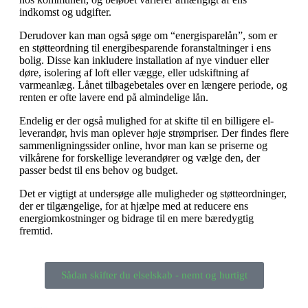
indkomst og udgifter.
Derudover kan man også søge om “energisparelån”, som er
en støtteordning til energibesparende foranstaltninger i ens
bolig. Disse kan inkludere installation af nye vinduer eller
døre, isolering af loft eller vægge, eller udskiftning af
varmeanlæg. Lånet tilbagebetales over en længere periode, og
renten er ofte lavere end på almindelige lån.
Endelig er der også mulighed for at skifte til en billigere el-
leverandør, hvis man oplever høje strømpriser. Der findes flere
sammenligningssider online, hvor man kan se priserne og
vilkårene for forskellige leverandører og vælge den, der
passer bedst til ens behov og budget.
Det er vigtigt at undersøge alle muligheder og støtteordninger,
der er tilgængelige, for at hjælpe med at reducere ens
energiomkostninger og bidrage til en mere bæredygtig
fremtid.
Sådan skifter du elselskab - nemt og hurtigt