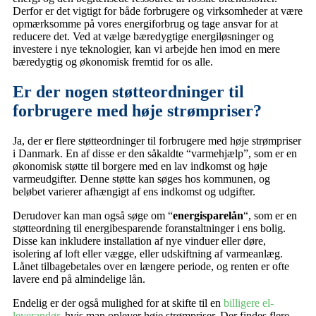
Derfor er det vigtigt for både forbrugere og virksomheder at være
opmærksomme på vores energiforbrug og tage ansvar for at
reducere det. Ved at vælge bæredygtige energiløsninger og
investere i nye teknologier, kan vi arbejde hen imod en mere
bæredygtig og økonomisk fremtid for os alle.
Er der nogen støtteordninger til
forbrugere med høje strømpriser?
Ja, der er flere støtteordninger til forbrugere med høje strømpriser
i Danmark. En af disse er den såkaldte “varmehjælp”, som er en
økonomisk støtte til borgere med en lav indkomst og høje
varmeudgifter. Denne støtte kan søges hos kommunen, og
beløbet varierer afhængigt af ens indkomst og udgifter.
Derudover kan man også søge om “
energisparelån
“, som er en
støtteordning til energibesparende foranstaltninger i ens bolig.
Disse kan inkludere installation af nye vinduer eller døre,
isolering af loft eller vægge, eller udskiftning af varmeanlæg.
Lånet tilbagebetales over en længere periode, og renten er ofte
lavere end på almindelige lån.
Endelig er der også mulighed for at skifte til en
billigere el-
leverandør
, hvis man oplever høje strømpriser. Der findes flere