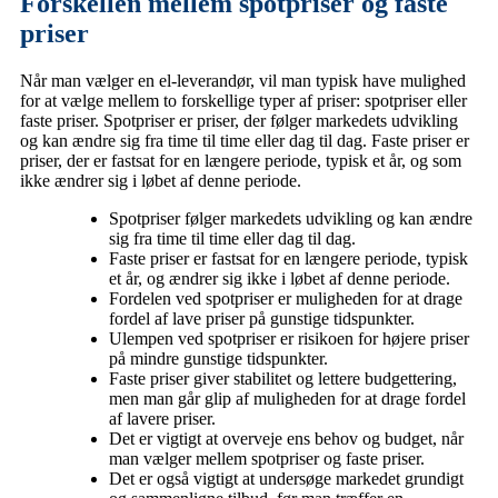
Forskellen mellem spotpriser og faste
priser
Når man vælger en el-leverandør, vil man typisk have mulighed
for at vælge mellem to forskellige typer af priser: spotpriser eller
faste priser. Spotpriser er priser, der følger markedets udvikling
og kan ændre sig fra time til time eller dag til dag. Faste priser er
priser, der er fastsat for en længere periode, typisk et år, og som
ikke ændrer sig i løbet af denne periode.
Spotpriser følger markedets udvikling og kan ændre
sig fra time til time eller dag til dag.
Faste priser er fastsat for en længere periode, typisk
et år, og ændrer sig ikke i løbet af denne periode.
Fordelen ved spotpriser er muligheden for at drage
fordel af lave priser på gunstige tidspunkter.
Ulempen ved spotpriser er risikoen for højere priser
på mindre gunstige tidspunkter.
Faste priser giver stabilitet og lettere budgettering,
men man går glip af muligheden for at drage fordel
af lavere priser.
Det er vigtigt at overveje ens behov og budget, når
man vælger mellem spotpriser og faste priser.
Det er også vigtigt at undersøge markedet grundigt