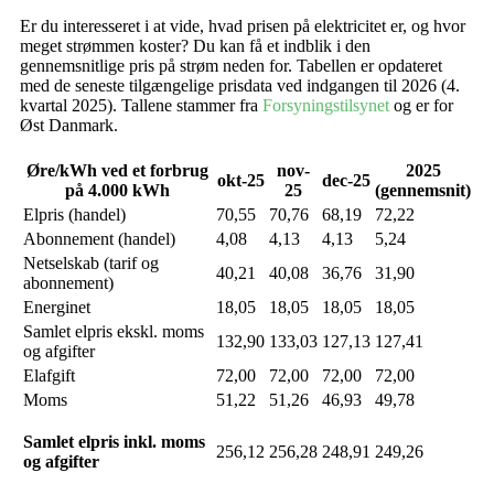
Er du interesseret i at vide, hvad prisen på elektricitet er, og hvor
meget strømmen koster? Du kan få et indblik i den
gennemsnitlige pris på strøm neden for. Tabellen er opdateret
med de seneste tilgængelige prisdata ved indgangen til 2026 (4.
kvartal 2025). Tallene stammer fra
Forsyningstilsynet
og er for
Øst Danmark.
Øre/kWh ved et forbrug
nov-
2025
okt-25
dec-25
på 4.000 kWh
25
(gennemsnit)
Elpris (handel)
70,55
70,76
68,19
72,22
Abonnement (handel)
4,08
4,13
4,13
5,24
Netselskab (tarif og
40,21
40,08
36,76
31,90
abonnement)
Energinet
18,05
18,05
18,05
18,05
Samlet elpris ekskl. moms
132,90
133,03
127,13
127,41
og afgifter
Elafgift
72,00
72,00
72,00
72,00
Moms
51,22
51,26
46,93
49,78
Samlet elpris inkl. moms
256,12
256,28
248,91
249,26
og afgifter