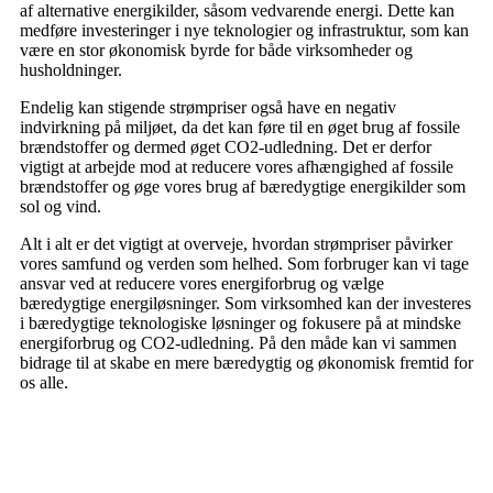
af alternative energikilder, såsom vedvarende energi. Dette kan
medføre investeringer i nye teknologier og infrastruktur, som kan
være en stor økonomisk byrde for både virksomheder og
husholdninger.
Endelig kan stigende strømpriser også have en negativ
indvirkning på miljøet, da det kan føre til en øget brug af fossile
brændstoffer og dermed øget CO2-udledning. Det er derfor
vigtigt at arbejde mod at reducere vores afhængighed af fossile
brændstoffer og øge vores brug af bæredygtige energikilder som
sol og vind.
Alt i alt er det vigtigt at overveje, hvordan strømpriser påvirker
vores samfund og verden som helhed. Som forbruger kan vi tage
ansvar ved at reducere vores energiforbrug og vælge
bæredygtige energiløsninger. Som virksomhed kan der investeres
i bæredygtige teknologiske løsninger og fokusere på at mindske
energiforbrug og CO2-udledning. På den måde kan vi sammen
bidrage til at skabe en mere bæredygtig og økonomisk fremtid for
os alle.