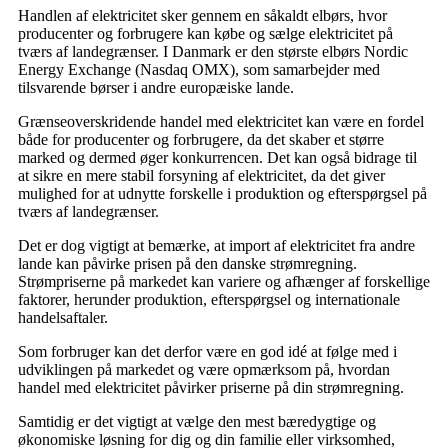
Handlen af elektricitet sker gennem en såkaldt elbørs, hvor
producenter og forbrugere kan købe og sælge elektricitet på
tværs af landegrænser. I Danmark er den største elbørs Nordic
Energy Exchange (Nasdaq OMX), som samarbejder med
tilsvarende børser i andre europæiske lande.
Grænseoverskridende handel med elektricitet kan være en fordel
både for producenter og forbrugere, da det skaber et større
marked og dermed øger konkurrencen. Det kan også bidrage til
at sikre en mere stabil forsyning af elektricitet, da det giver
mulighed for at udnytte forskelle i produktion og efterspørgsel på
tværs af landegrænser.
Det er dog vigtigt at bemærke, at import af elektricitet fra andre
lande kan påvirke prisen på den danske strømregning.
Strømpriserne på markedet kan variere og afhænger af forskellige
faktorer, herunder produktion, efterspørgsel og internationale
handelsaftaler.
Som forbruger kan det derfor være en god idé at følge med i
udviklingen på markedet og være opmærksom på, hvordan
handel med elektricitet påvirker priserne på din strømregning.
Samtidig er det vigtigt at vælge den mest bæredygtige og
økonomiske løsning for dig og din familie eller virksomhed,