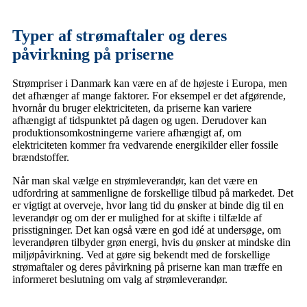
Typer af strømaftaler og deres
påvirkning på priserne
Strømpriser i Danmark kan være en af de højeste i Europa, men
det afhænger af mange faktorer. For eksempel er det afgørende,
hvornår du bruger elektriciteten, da priserne kan variere
afhængigt af tidspunktet på dagen og ugen. Derudover kan
produktionsomkostningerne variere afhængigt af, om
elektriciteten kommer fra vedvarende energikilder eller fossile
brændstoffer.
Når man skal vælge en strømleverandør, kan det være en
udfordring at sammenligne de forskellige tilbud på markedet. Det
er vigtigt at overveje, hvor lang tid du ønsker at binde dig til en
leverandør og om der er mulighed for at skifte i tilfælde af
prisstigninger. Det kan også være en god idé at undersøge, om
leverandøren tilbyder grøn energi, hvis du ønsker at mindske din
miljøpåvirkning. Ved at gøre sig bekendt med de forskellige
strømaftaler og deres påvirkning på priserne kan man træffe en
informeret beslutning om valg af strømleverandør.