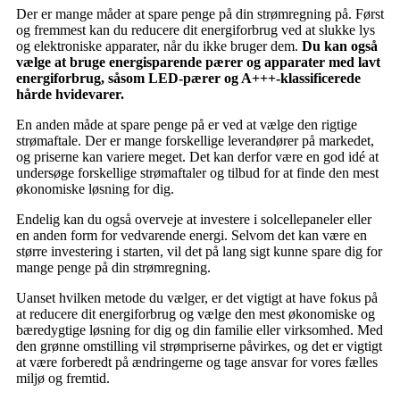
Der er mange måder at spare penge på din strømregning på. Først
og fremmest kan du reducere dit energiforbrug ved at slukke lys
og elektroniske apparater, når du ikke bruger dem.
Du kan også
vælge at bruge energisparende pærer og apparater med lavt
energiforbrug, såsom LED-pærer og A+++-klassificerede
hårde hvidevarer.
En anden måde at spare penge på er ved at vælge den rigtige
strømaftale. Der er mange forskellige leverandører på markedet,
og priserne kan variere meget. Det kan derfor være en god idé at
undersøge forskellige strømaftaler og tilbud for at finde den mest
økonomiske løsning for dig.
Endelig kan du også overveje at investere i solcellepaneler eller
en anden form for vedvarende energi. Selvom det kan være en
større investering i starten, vil det på lang sigt kunne spare dig for
mange penge på din strømregning.
Uanset hvilken metode du vælger, er det vigtigt at have fokus på
at reducere dit energiforbrug og vælge den mest økonomiske og
bæredygtige løsning for dig og din familie eller virksomhed. Med
den grønne omstilling vil strømpriserne påvirkes, og det er vigtigt
at være forberedt på ændringerne og tage ansvar for vores fælles
miljø og fremtid.