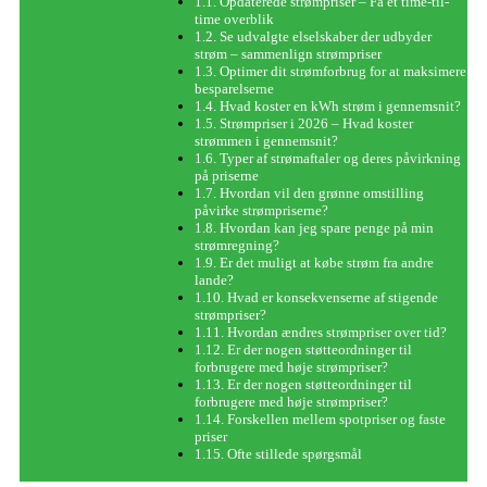
Opdaterede strømpriser – Få et time-til-
time overblik
Se udvalgte elselskaber der udbyder
strøm – sammenlign strømpriser
Optimer dit strømforbrug for at maksimere
besparelserne
Hvad koster en kWh strøm i gennemsnit?
Strømpriser i 2026 – Hvad koster
strømmen i gennemsnit?
Typer af strømaftaler og deres påvirkning
på priserne
Hvordan vil den grønne omstilling
påvirke strømpriserne?
Hvordan kan jeg spare penge på min
strømregning?
Er det muligt at købe strøm fra andre
lande?
Hvad er konsekvenserne af stigende
strømpriser?
Hvordan ændres strømpriser over tid?
Er der nogen støtteordninger til
forbrugere med høje strømpriser?
Er der nogen støtteordninger til
forbrugere med høje strømpriser?
Forskellen mellem spotpriser og faste
priser
Ofte stillede spørgsmål