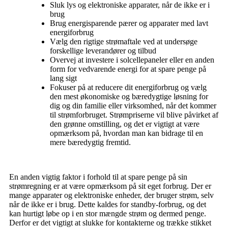
Sluk lys og elektroniske apparater, når de ikke er i
brug
Brug energisparende pærer og apparater med lavt
energiforbrug
Vælg den rigtige strømaftale ved at undersøge
forskellige leverandører og tilbud
Overvej at investere i solcellepaneler eller en anden
form for vedvarende energi for at spare penge på
lang sigt
Fokuser på at reducere dit energiforbrug og vælg
den mest økonomiske og bæredygtige løsning for
dig og din familie eller virksomhed, når det kommer
til strømforbruget. Strømpriserne vil blive påvirket af
den grønne omstilling, og det er vigtigt at være
opmærksom på, hvordan man kan bidrage til en
mere bæredygtig fremtid.
En anden vigtig faktor i forhold til at spare penge på sin
strømregning er at være opmærksom på sit eget forbrug. Der er
mange apparater og elektroniske enheder, der bruger strøm, selv
når de ikke er i brug. Dette kaldes for standby-forbrug, og det
kan hurtigt løbe op i en stor mængde strøm og dermed penge.
Derfor er det vigtigt at slukke for kontakterne og trække stikket