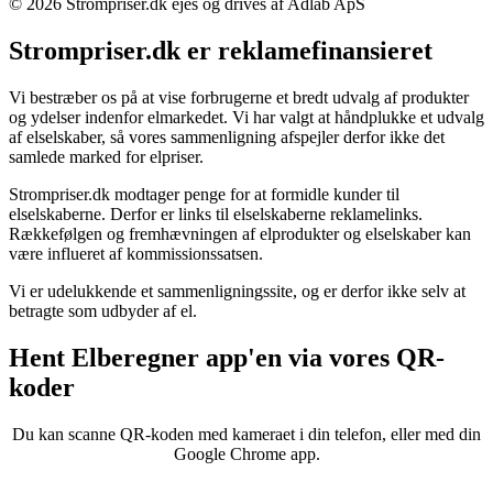
© 2026 Strompriser.dk ejes og drives af Adlab ApS
Strompriser.dk er reklamefinansieret
Vi bestræber os på at vise forbrugerne et bredt udvalg af produkter
og ydelser indenfor elmarkedet. Vi har valgt at håndplukke et udvalg
af elselskaber, så vores sammenligning afspejler derfor ikke det
samlede marked for elpriser.
Strompriser.dk modtager penge for at formidle kunder til
elselskaberne. Derfor er links til elselskaberne reklamelinks.
Rækkefølgen og fremhævningen af elprodukter og elselskaber kan
være influeret af kommissionssatsen.
Vi er udelukkende et sammenligningssite, og er derfor ikke selv at
betragte som udbyder af el.
Hent Elberegner app'en via vores QR-
koder
Du kan scanne QR-koden med kameraet i din telefon, eller med din
Google Chrome app.