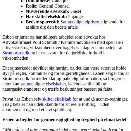
Uddannelse:
Cand.jur
Rolle:
General Counsel
Nuværende elselskab:
Gasel
Har skiftet elselskab:
2 gange
Bedste spareråd:
Sammenlign elpriserne
løbende for
at sikre dig den bedste aftale
Esben er jurist og har tidligere arbejdet som advokat hos
Advokatfirmaet Poul Schmith / Kammeradvokaten med speciale i
erhvervsret og virksomhedsoverdragelser. I dag er han medejer af
Strømpriser.dk
og har ansvaret for de juridiske forhold i
virksomheden.
Energimarkedet udvikler sig hurtigt, og det kan være svært at holde
styr på regler, kontrakter og forbrugerrettigheder. Esben sørger for, at
Strømpriser.dk formidler klar og pålidelig information, så brugerne
nemt kan
sammenligne elselskaber
, ladebokse til elbil og
naturgasleverandører og træffe beslutninger baseret på fakta.
Privat har Esben selv
skiftet elselskab
for at undgå aconto-regninger.
I dag betaler han udelukkende for sit reelle forbrug – uden
abonnement og med et lavt spottillæg.
Esben arbejder for gennemsigtighed og tryghed på elmarkedet
“Mit mål er at gøre energimarkedet mere overskueligt og trygt for