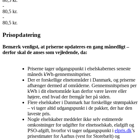
80,5 kr.
-
80,5 kr.
-
80,5 kr.
Prisopdatering
Bemærk venligst, at priserne opdateres en gang månedligt –
derfor skal de anses som vejledende, da:
Priserne tager udgangspunkt i elselskabernes seneste
måneds kWh-gennemsnitspriser.
Der er forskellige elnetområder i Danmark, og priserne
afhænger dermed af områderne. Gennemsnitsprisen per
kWh i dit elnetområde kan derfor være lavere eller
højere, end hvad der fremgår her på siden.
Flere elselskaber i Danmark har forskellige strømpakker
– vi tager altid udgangspunkt i de pakker, der har den
laveste pris.
Nogle elselskaber meddeler ikke selv estimerede
omkostninger for udgifter for elnetsselskab, elafgift og
PSO-afgift, hvorfor vi tager udgangspunkt i
elpris.dk
’s
prisestimater for Aarhus (vest for Storebælt) og