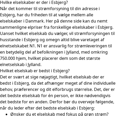
Hvilke elselskaber er der i Esbjerg?
Når det kommer til strømforsyning til din adresse i
Esbjerg, har du friheden til at vælge mellem alle
elselskaber i Danmark
. Her på denne side kan du nemt
sammenligne elpriser
fra forskellige elselskaber i Esbjerg.
Uanset hvilket elselskab du vælger, vil strømforsyningen til
husstande i Esbjerg og omegn altid blive varetaget af
elnetselskabet N1. N1 er ansvarlig for strømleveringen til
en betydelig del af befolkningen i Jylland, med omkring
750.000 hjem, hvilket placerer dem som det største
elnetselskab i Jylland.
Hvilket elselskab er bedst i Esbjerg?
Det er svært at sige nøjagtigt, hvilket elselskab der er
bedst i Esbjerg, da det afhænger meget af dine individuelle
behov, præferencer og dit elforbrugs størrelse. Det, der er
det bedste elselskab for én person, er ikke nødvendigvis
det bedste for en anden. Derfor bør du overveje følgende,
når du leder efter det bedste elselskab i Esbjerg:
Ønsker du et elselskab med fokus på grøn strøm?