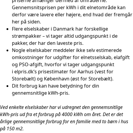
priserne afhænger dermed af områderne.
Gennemsnitsprisen per kWh i dit elnetområde kan
derfor være lavere eller højere, end hvad der fremgår
her på siden.
Flere elselskaber i Danmark har forskellige
strømpakker – vi tager altid udgangspunkt i de
pakker, der har den laveste pris.
Nogle elselskaber meddeler ikke selv estimerede
omkostninger for udgifter for elnetsselskab, elafgift
og PSO-afgift, hvorfor vi tager udgangspunkt
i
elpris.dk
’s prisestimater for Aarhus (vest for
Storebælt) og København (øst for Storebælt).
Dit forbrug kan have betydning for din
gennemsnitlige kWh-pris.
Ved enkelte elselskaber har vi udregnet den gennemsnitlige
kWh-pris ud fra et forbrug på 4000 kWh om året. Det er det
årlige gennemsnitlige forbrug for en familie med to børn i hus
på 150 m2.