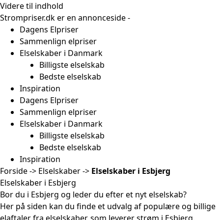
Videre til indhold
Strompriser.dk er en annonceside -
Sådan tjener vi penge
Dagens Elpriser
Sammenlign elpriser
Elselskaber i Danmark
Billigste elselskab
Bedste elselskab
Inspiration
Dagens Elpriser
Sammenlign elpriser
Elselskaber i Danmark
Billigste elselskab
Bedste elselskab
Inspiration
Forside
->
Elselskaber
->
Elselskaber i Esbjerg
Elselskaber i Esbjerg
Bor du i Esbjerg og leder du efter et nyt elselskab?
Her på siden kan du finde et udvalg af populære og billige
elaftaler fra elselskaber, som leverer strøm i Esbjerg.