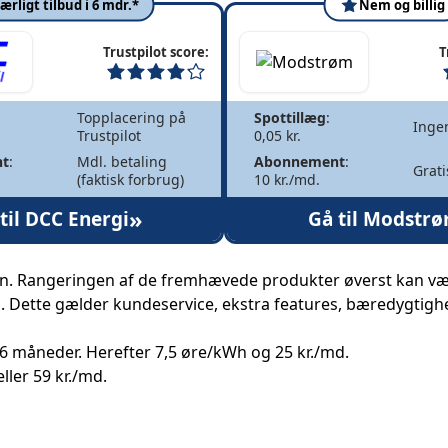
ærligt tilbud i 6 mdr.*
Nem og billig
Trustpilot score:
T
Topplacering på
Spottillæg
:
Inge
Trustpilot
0,05 kr.
t
:
Mdl. betaling
Abonnement
:
Grati
(faktisk forbrug)
10 kr./md.
»
til DCC Energi
Gå til Modstr
sen. Rangeringen af de fremhævede produkter øverst kan væ
el. Dette gælder kundeservice, ekstra features, bæredygtigh
 6 måneder. Herefter 7,5 øre/kWh og 25 kr./md.
ller 59 kr./md.