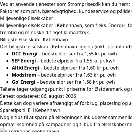
Ved at anvende tjenester som
Strompriser.dk
kan du nemt s
Faktorer som pris, bæredygtighed, kundeservice og pålideli
Miljøvenlige Elselskaber
Miljøvenlige elselskaber i København, som f.eks. Energi+, 
fremtid og mindske dit eget klimaaftryk.
Billigste Elselskab i København
Det billigste elselskab i København lige nu (inkl. introtilbud)
DCC Energi
– bedste elpriser fra 1,55 kr. pr. kwh
SEF Energi
– bedste elpriser fra 1,55 kr. pr. kwh
Altid Energi
– bedste elpriser fra 1,60 kr. pr. kwh
Modstrøm
– bedste elpriser fra 1,63 kr. pr. kwh
Go’ Energi
– bedste elpriser fra 1,68 kr. pr. kwh
Tallene tager udgangspunkt i priserne for Østdanmark og 
Senest opdateret: 06. august 2026
Dette kan dog variere afhængigt af forbrug, placering og a
Sparetips til El i København
Nogle tips til at spare på elregningen inkluderer sammenlignin
opmærksomhed på kampagner og tilbud fra elselskaberne