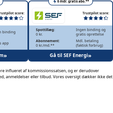
6 mdr. gratis abo.**
rustpilot score:
Trustpilot score:
Spottillæg
:
Ingen binding og
n binding
0 kr.
gratis oprettelse
Abonnement
:
Mdl. betaling
s app
0 kr./md.**
(faktisk forbrug)
»
»
øm
Gå til SEF Energi
re influeret af kommissionssatsen, og er derudover
ed, anmeldelser eller tilbud. Vores oversigt dækker ikke det