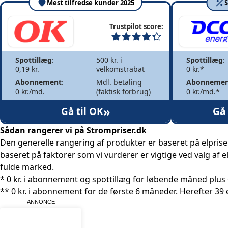
Mest tilfredse kunder 2025
S
Trustpilot score:
Spottillæg
:
500 kr. i
Spottillæg
:
0,19 kr.
velkomstrabat
0 kr.*
Abonnement
:
Mdl. betaling
Abonnemen
0 kr./md.
(faktisk forbrug)
0 kr./md.*
»
Gå til OK
Gå 
Sådan rangerer vi på Strompriser.dk
Den generelle rangering af produkter er baseret på elpri
baseret på faktorer som vi vurderer er vigtige ved valg af 
fulde marked.
* 0 kr. i abonnement og spottillæg for løbende måned plus
** 0 kr. i abonnement for de første 6 måneder. Herefter 39 e
ANNONCE