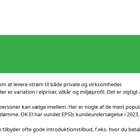
om at levere strøm til både private og virksomheder.
r er variation i elpriser, vilkår og miljøprofil. Det er vig
personer kan vælge imellem. Her er nogle af de mest popul
omdømme. OK El har vundet EPSIs kundeundersøgelse i 2023, 
lbyder ofte gode introduktionstilbud, f.eks. hvor du betaler